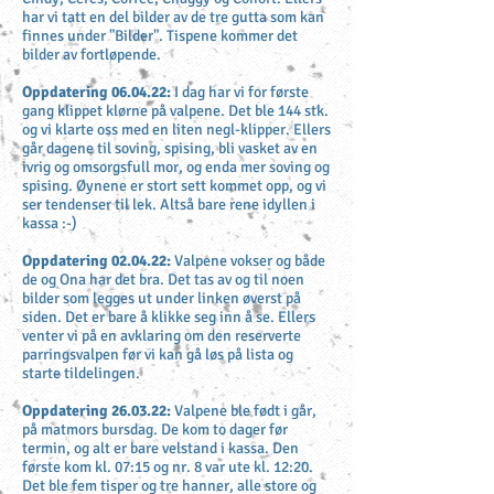
har vi tatt en del bilder av de tre gutta som kan
finnes under "Bilder". Tispene kommer det
bilder av fortløpende.
Oppdatering 06.04.22:
I dag har vi for første
gang klippet klørne på valpene. Det ble 144 stk.
og vi klarte oss med en liten negl-klipper. Ellers
går dagene til soving, spising, bli vasket av en
ivrig og omsorgsfull mor, og enda mer soving og
spising. Øynene er stort sett kommet opp, og vi
ser tendenser til lek. Altså bare rene idyllen i
kassa :-)
Oppdatering 02.04.22:
Valpene vokser og både
de og Ona har det bra. Det tas av og til noen
bilder som legges ut under linken øverst på
siden. Det er bare å klikke seg inn å se. Ellers
venter vi på en avklaring om den reserverte
parringsvalpen før vi kan gå løs på lista og
starte tildelingen.
Oppdatering 26.03.22:
Valpene ble født i går,
på matmors bursdag. De kom to dager før
termin, og alt er bare velstand i kassa. Den
første kom kl. 07:15 og nr. 8 var ute kl. 12:20.
Det ble fem tisper og tre hanner, alle store og