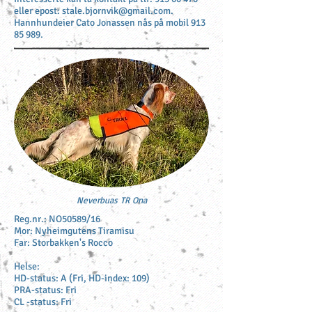
eller epost:
stale.bjornvik@gmail.com
.
Hannhundeier Cato Jonassen nås på mobil
913
85 989
.
Neverbuas TR Ona
Reg.nr.: NO50589/16
Mor: Nyheimgutens Tiramisu
Far: Storbakken's Rocco
Helse:
HD-status: A (Fri, HD-index: 109)
PRA-status: Fri
CL -status: Fri