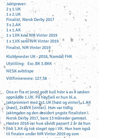
Jaktprøver:
2 x 1.UK
1 x 2.UK
Finalist, Norsk Derby 2017
3 x 2.AK
1 x 1.AK
1 x 1.VK kval NM Vinter 2019
1 x 1.VK semi NM Vinter 2019
Finalist, NM Vinter 2019
Klubbmester UK - 2018, Namdal FHK
Utstilling: Exc.BK 3.BKK
NESK avlstispe
Viltfinnerevne: 127,58
Ona er fra et jevnt godt kull hvor 4 av 8 søsken
oppnådde 1.UK. På høyfjell er hun bl.a.
jaktpremiert med 2x1.UK (høst og vinter), 1.AK
(høst), 2x1.VK (vinter). Hun var tidlig
jaktmoden og den desidert yngste finalisten i
Norsk Derby 2017, bare 13 måneder gammel.
Høsten 2018 var hun såvidt passert 2 år da hun
fikk 1.AK og tok steget opp i VK. Hun kom også
til finalen under NM Vinter 2019 og som