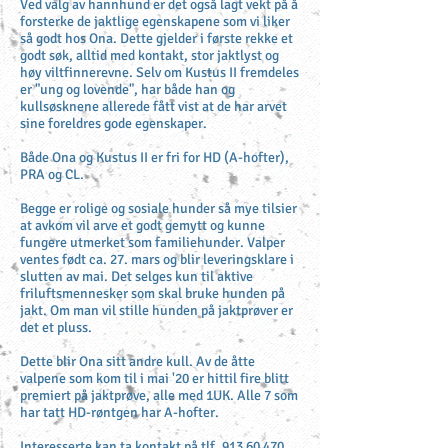
Ved valg av hannhund er det også lagt vekt på å
forsterke de jaktlige egenskapene som vi liker
så godt hos Ona. Dette gjelder i første rekke et
godt søk, alltid med kontakt, stor jaktlyst og
høy viltfinnerevne. Selv om Kustus II fremdeles
er "ung og lovende", har både han og
kullsøsknene allerede fått vist at de har arvet
sine foreldres gode egenskaper.
Både Ona og Kustus II er fri for HD (A-hofter),
PRA og CL.
Begge er rolige og sosiale hunder så mye tilsier
at avkom vil arve et godt gemytt og kunne
fungere utmerket som familiehunder. Valper
ventes født ca. 27. mars og blir leveringsklare i
slutten av mai. Det selges kun til aktive
friluftsmennesker som skal bruke hunden på
jakt. Om man vil stille hunden på jaktprøver er
det et pluss.
Dette blir Ona sitt andre kull. Av de åtte
valpene som kom til i mai '20 er hittil fire blitt
premiert på jaktprøve, alle med 1UK. Alle 7 som
har tatt HD-røntgen har A-hofter.
Interesserte kan ta kontakt på tlf.
913 60 470