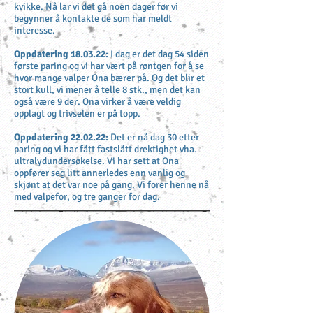
kvikke. Nå lar vi det gå noen dager før vi
begynner å kontakte de som har meldt
interesse.
Oppdatering 18.03.22:
I dag er det dag 54 siden
første paring og vi har vært på røntgen for å se
hvor mange valper Ona bærer på. Og det blir et
stort kull, vi mener å telle 8 stk., men det kan
også være 9 der. Ona virker å være veldig
opplagt og trivselen er på topp.
Oppdatering 22.02.22:
Det er nå dag 30 etter
paring og vi har fått fastslått drektighet vha.
ultralydundersøkelse. Vi har sett at Ona
oppfører seg litt annerledes enn vanlig og
skjønt at det var noe på gang. Vi forer henne nå
med valpefor, og tre ganger for dag.