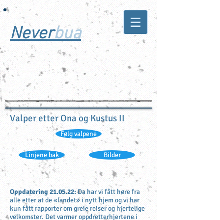
Never
bua
Trivelige fuglehunder
- for hverdag og jakt
Valper etter Ona og Kustus II
Følg valpene
Linjene bak
Bilder
Oppdatering 21
.05.22:
Da har vi fått høre fra
alle etter at de «landet» i nytt hjem og vi har
kun fått rapporter om greie reiser og hjertelige
velkomster. Det varmer oppdretterhjertene i