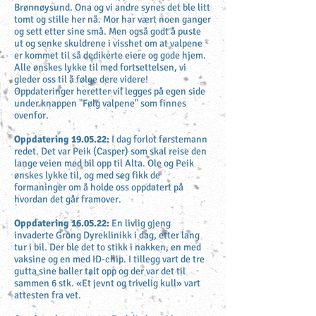
Brønnøysund. Ona og vi andre synes det ble litt
tomt og stille her nå. Mor har vært noen ganger
og sett etter sine små. Men også godt å puste
ut og senke skuldrene i visshet om at valpene
er kommet til så dedikerte eiere og gode hjem.
Alle ønskes lykke til med fortsettelsen, vi
gleder oss til å følge dere videre!
Oppdateringer heretter vil legges på egen side
under knappen "Følg valpene" som finnes
ovenfor.
Oppdatering 19
.05.22:
I dag forlot førstemann
redet. Det var Peik (Casper) som skal reise den
lange veien med bil opp til Alta. Ole og Peik
ønskes lykke til, og med seg fikk de
formaninger om å holde oss oppdatert på
hvordan det går framover.
Oppdatering 16.05.22:
En livlig gjeng
invaderte Grong Dyreklinikk i dag, etter lang
tur i bil. Der ble det to stikk i nakken, en med
vaksine og en med ID-chip. I tillegg vart de tre
gutta sine baller talt opp og der var det til
sammen 6 stk. «Et jevnt og trivelig kull» vart
attesten fra vet.