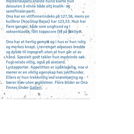
mesterskapets eneste hund klarte hun
dessuten å vinne både sitt kvalik- og
semifinale-parti.
Ona har en viltfinnerindeks på 127,58, mens en
kullbror (NonStop Bajas) har 123,53. Hun har
flere ganger, både som unghund og i
voksenklasse, fått toppscore (6) på jaktlyst.
Ona har et herlig gemytt og i hus er hun rolig
og merkes knapt. I terrenget avpasses bredde
og dybde til topografi uten at hun går ut av
hånd. Spesielt godt takler hun medvinds-søk.
Fugl reises villig, også på avstand.
Lystapportør. Appetitten er upåklagelig, noe vi
mener er en viktig egenskap hos jakthunder.
Ellers er hun trekkvillig ved snørekjøring og
bærer kløv uten problemer. Flere bilder av Ona
finnes under
Galleri
.