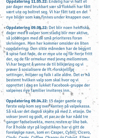
Oppdatering 11
.05.22:
Endelig har vi hatt et
par dager med brukbart vær så flokken har fått
vært ute og boltret seg. Vi har fått tatt en del
nye bilder som kan finnes under knappen over.
Oppdatering 09.05.22:
Det blir noen hektiske
dager med 8 valper som stadig blir mer aktive,
så jobbingen med de små prioriteres foran
skrivingen. Men her kommer omsider en liten
oppdatering: Den siste måneden har de begynt
å spise fast føde, de er mye ute og får herje fritt
der, og de får ormekur med jevne mellomrom.
Vi har begynt å venne de til bilkjøring og vi
prøver å sosialisere de ift. forskjellige
settinger, miljøer og folk i alle aldre. Det er nå
bestemt hvilken valp som skal hvor og vi
opprettet i dag en lukket Facebook-gruppe der
valpenes nye familier inviteres inn.
Oppdatering 09.04.22:
15 dager gamle og
f
ørste valp kom seg over kanten på valpekassa.
Så nå var det dags å skjøte på med 2. etasje. De
vokser jevnt og godt, et par av de har nådd tre
ganger fødselsvekta, mens resten er like bak.
For å holde styr på logistikken har vi gitt de
foreløpige navn, som er: Casper, Cybill, Cicero,
Cindy, Cerés, Coffee, Chaggy og Cohort. Ellers