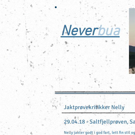
Never
bua
Trivelige fuglehunder
- for hverdag og jakt
Jaktprøvekritikker Nelly
29.04.18 - Saltfjellprøven, 
Nelly jakter godt i god fart, lett fin stil 