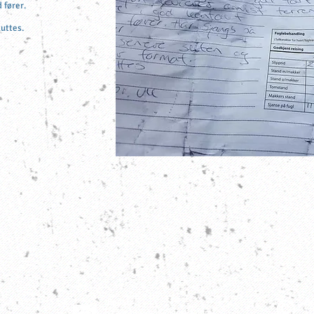
 fører.
luttes.
Epost:
Co
stale.bjornvik@gmail.com