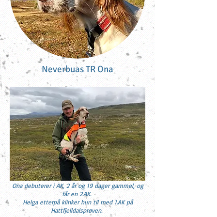
Neverbuas TR Ona
Ona debuterer i AK, 2 år og 19 dager gammel, og
får en 2.AK.
Helga etterpå k
linker hun til med 1.AK på
Hattfjelldalsprøven.