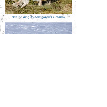
Ona sin mor,
Nyheimguten's Tiramisu
Ona sin far,
Storbakken's Rocco
Jaktprøvekritikker
Utstillingskritikker