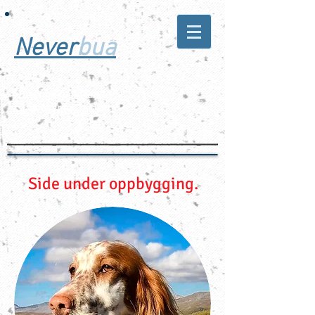
Never
bua
Trivelige fuglehunder
- for hverdag og jakt
Side under oppbygging.