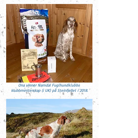
Ona vinner Namdal
Fuglhundklubbs
klubbmesterskap (i UK) på Steinfjellet i 2018.