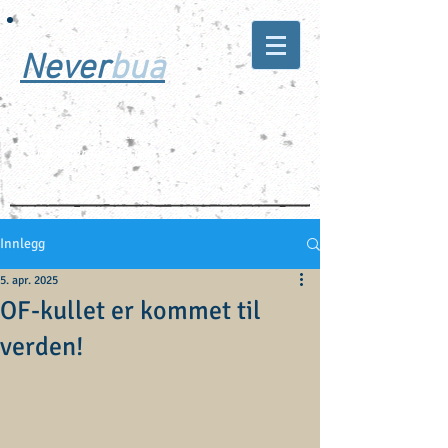
Never
bua
Trivelige fuglehunder
- for hverdag og jakt
Innlegg
5. apr. 2025
OF-kullet er kommet til
verden!