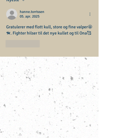
hanne.torrissen
05. apr. 2025
Gratulerer med flott kull, store og fine valper🤩
🦮. Fighter hilser til det nye kullet og til Ona🥰
Lik
Svar